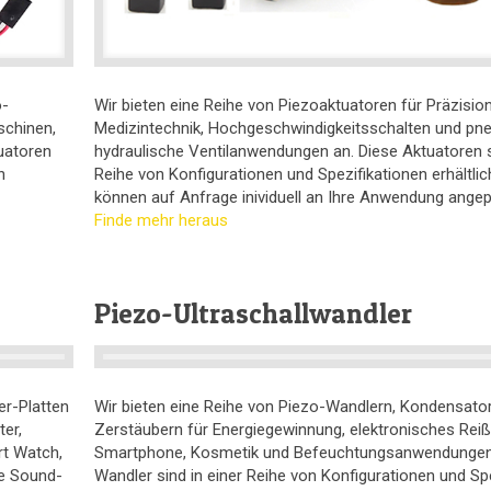
o-
Wir bieten eine Reihe von Piezoaktuatoren für Präzisi
schinen,
Medizintechnik, Hochgeschwindigkeitsschalten und pn
uatoren
hydraulische Ventilanwendungen an. Diese Aktuatoren s
n
Reihe von Konfigurationen und Spezifikationen erhältlich
können auf Anfrage inividuell an Ihre Anwendung ange
Finde mehr heraus
Piezo-Ultraschallwandler
er-Platten
Wir bieten eine Reihe von Piezo-Wandlern, Kondensato
er,
Zerstäubern für Energiegewinnung, elektronisches Reiß
rt Watch,
Smartphone, Kosmetik und Befeuchtungsanwendungen 
e Sound-
Wandler sind in einer Reihe von Konfigurationen und Sp